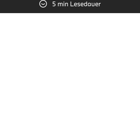
5 min Lesedauer
BMW M Motorsport konzentrieren wird. In
acht vollen Saisons fuhr Rast drei Titel, 31
Siege und 26 Polepositions ein. Eine mögliche
Rückkehr in die DTM zu einem späteren
Zeitpunkt schloss Rast nicht aus.