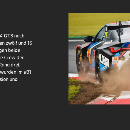
4 GT3 nach
en zwölf und 16
agen beide
ie Crew der
Rang drei.
 wurden im #31
sion und