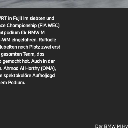
T in Fuji! Im siebten und
ance Championship (FIA WEC)
amtpodium für BMW M
n-WM eingefahren. Raffaele
ubelten nach Platz zwei erst
 gesamten Team, das
 gemacht hat. Auch in der
. Ahmad Al Harthy (OMA),
e spektakuläre Aufholjagd
 dem Podium.
Der BMW M Hyb