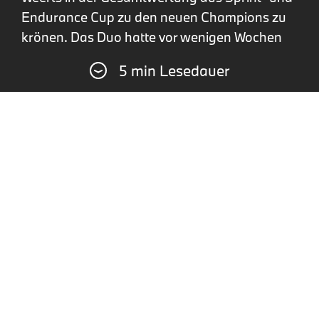
Endurance Cup zu den neuen Champions zu
krönen. Das Duo hatte vor wenigen Wochen
auch den Titel im Sprint Cup gewonnen.
5 min Lesedauer
Insgesamt gelangen dem Fahrzeug mit der
Nummer 32 in der Saison 2025 drei Siege und
vier weitere Podiumsplätze. Das bedeutete
gleichzeitig den Teamtitel in der
Gesamtwertung für das Team WRT.