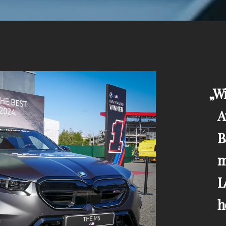
Wi
A
B
m
L
h