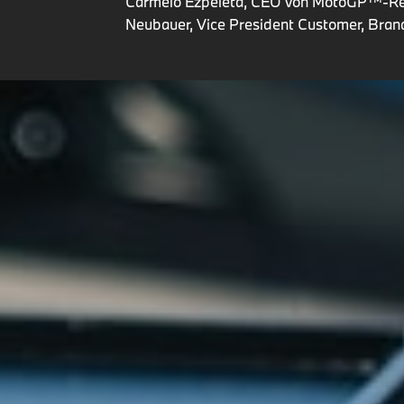
Carmelo Ezpeleta, CEO von MotoGP™-Rech
Neubauer, Vice President Customer, Bra