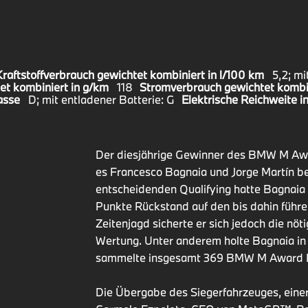
Kraftstoffverbrauch gewichtet kombiniert in l/100 km
5,2; mi
t kombiniert in g/km
118
Stromverbrauch gewichtet kombi
asse
D; mit entladener Batterie: G
Elektrische Reichweite i
Der diesjährige Gewinner des BMW M Awar
es Francesco Bagnaia und Jorge Martín b
entscheidenden Qualifying hatte Bagnai
Punkte Rückstand auf den bis dahin führen
Zeitenjagd sicherte er sich jedoch die nöt
Wertung. Unter anderem holte Bagnaia in 
sammelte insgesamt 369 BMW M Award Pu
Die Übergabe des Siegerfahrzeuges, eine