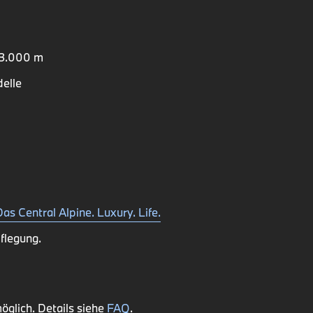
f 3.000 m
delle
as Central Alpine. Luxury. Life.
flegung.
glich. Details siehe
FAQ
.