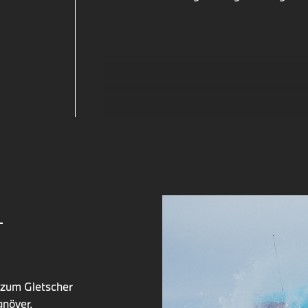
L
 zum Gletscher
anöver,