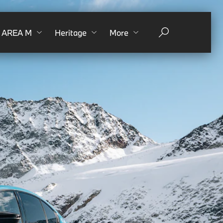
AREA M
Heritage
More