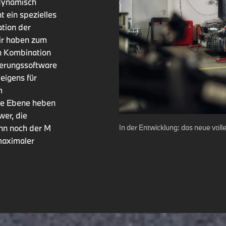
rdynamisch
t ein spezielles
ation der
ir haben zum
in Kombination
uerungssoftware
eigens für
m
eue Ebene heben
er, die
In der Entwicklung: das neue vo
ann noch der M
maximaler