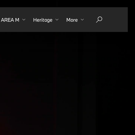
AREA M
Heritage
More