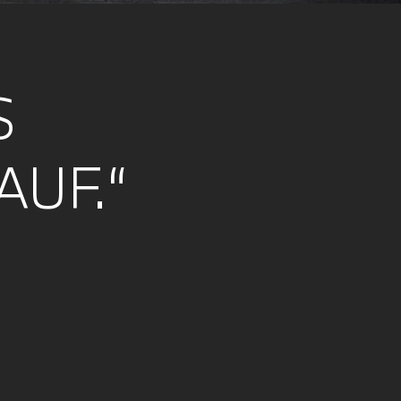
S
AUF.“