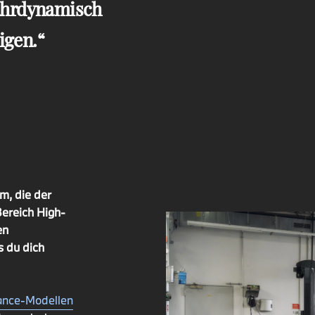
fahrdynamisch
igen.
m, die der
ereich High-
en
s du dich
ance-Modellen