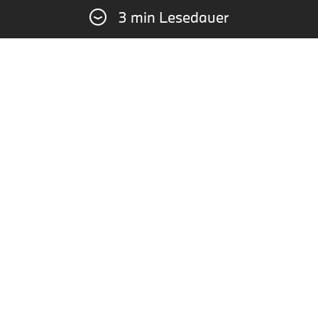
3 min Lesedauer
WHO IS WHO: STEFAN
LANDMANN.
Rennfahrer, Gewinner des 24h-Rennens auf