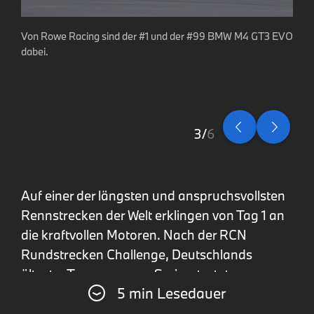
Von Rowe Racing sind der #1 und der #99 BMW M4 GT3 EVO
Kein Aprilscherz: Der BMW M3 Touring 24H tritt in der
dabei.
Sonderklasse SP-X an.
4
6
Auf einer der längsten und anspruchsvollsten
Rennstrecken der Welt erklingen von Tag 1 an
die kraftvollen Motoren. Nach der RCN
Rundstrecken Challenge, Deutschlands
ältester Tourenwagen-Serie, startet am
5 min Lesedauer
Donnerstag um 13:15 Uhr schon das erste
Qualifying für die 24h Nürburgring. BMW M