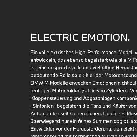
ELECTRIC EMOTION.
Ein vollelektrisches High-Performance-Model
entwickeln, das ebenso begeistert wie alle M F
ist eine anspruchsvolle und vielfältige Herausf
bedeutende Rolle spielt hier der Motorensound
BMW M Modelle erwecken Emotionen nicht zule
kräftigen Motorenklangs. Die von Zylindern, Ven
Klappensteuerung und Abgasanlagen komponi
„Sinfonien“ begeistern die Fans und Käufer v
Automobilen seit Generationen. Da eine E-Mas
überwiegend nur ein feines Summen abgibt, st
Entwickler vor der Herausforderung, den elektr
Motorensound mit technischen Mitteln so weit 