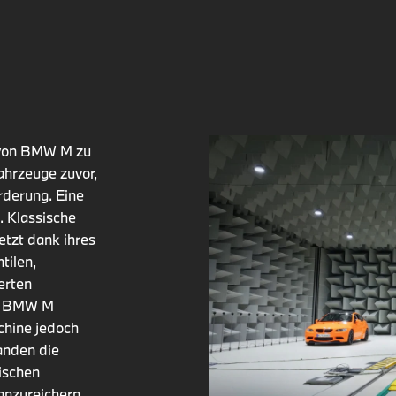
l von BMW M zu
ahrzeuge zuvor,
orderung. Eine
. Klassische
tzt dank ihres
tilen,
erten
on BMW M
chine jedoch
anden die
ischen
anzureichern,