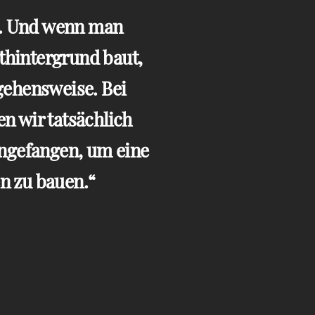
. Und wenn man
hintergrund baut,
gehensweise. Bei
n wir tatsächlich
angefangen, um eine
n zu bauen.