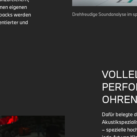
inen eigenen
Drehfreudige Soundanalyse im sp
edbacks werden
entierter und
VOLLE
PERFO
OHREN
Dafür belegte 
Akustikspezial
– spezielle hoc